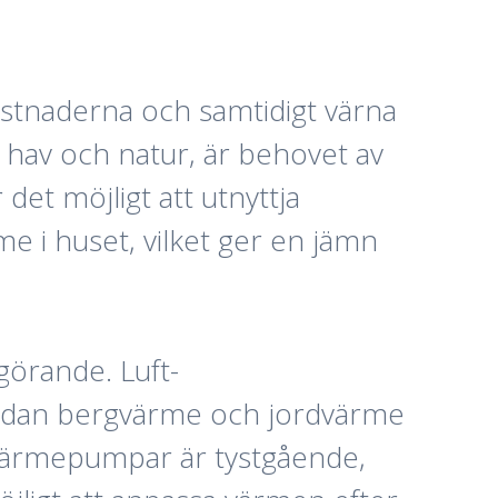
kostnaderna och samtidigt värna
e hav och natur, är behovet av
et möjligt att utnyttja
me i huset, vilket ger en jämn
görande. Luft-
medan bergvärme och jordvärme
a värmepumpar är tystgående,