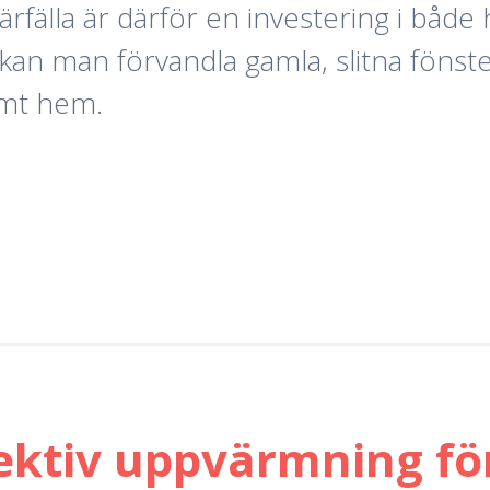
rfälla är därför en investering i både 
an man förvandla gamla, slitna fönster
samt hem.
ektiv uppvärmning fö