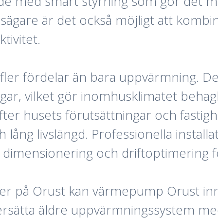
ade med smart styrning som gör det mö
usägare är det också möjligt att ko
tivitet.
ler fördelar än bara uppvärmning. De
, vilket gör inomhusklimatet behaglig
ter husets förutsättningar och fastig
h lång livslängd. Professionella instal
 dimensionering och driftoptimering fö
heter på Orust kan värmepump Orust i
 ersätta äldre uppvärmningssystem 