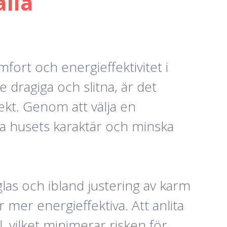
älla
mfort och energieffektivitet i
 dragiga och slitna, är det
kt. Genom att välja en
ra husets karaktär och minska
glas och ibland justering av karm
 mer energieffektiva. Att anlita
l, vilket minimerar risken för