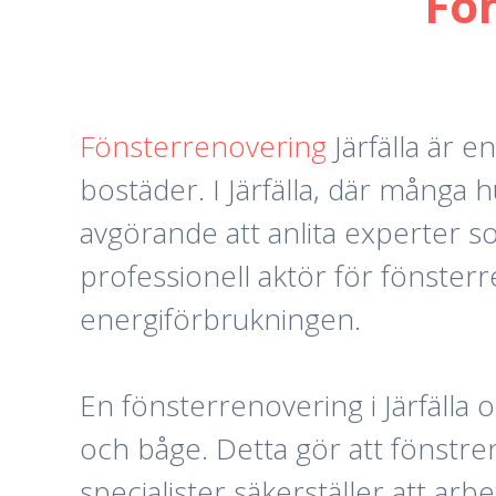
Fön
Fönsterrenovering
Järfälla är e
bostäder. I Järfälla, där många 
avgörande att anlita experter 
professionell aktör för fönster
energiförbrukningen.
En fönsterrenovering i Järfälla 
och båge. Detta gör att fönstren
specialister säkerställer att arb