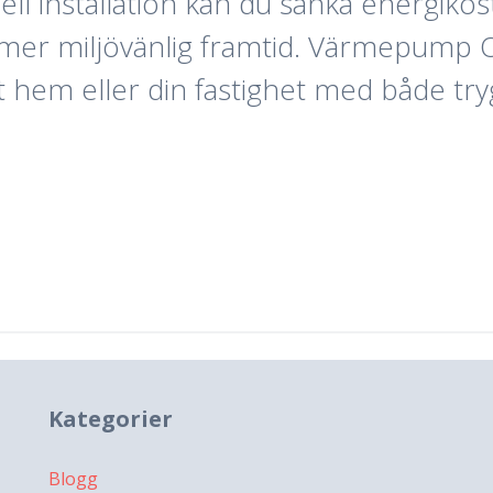
nell installation kan du sänka energiko
 mer miljövänlig framtid. Värmepump O
tt hem eller din fastighet med både try
Kategorier
Blogg