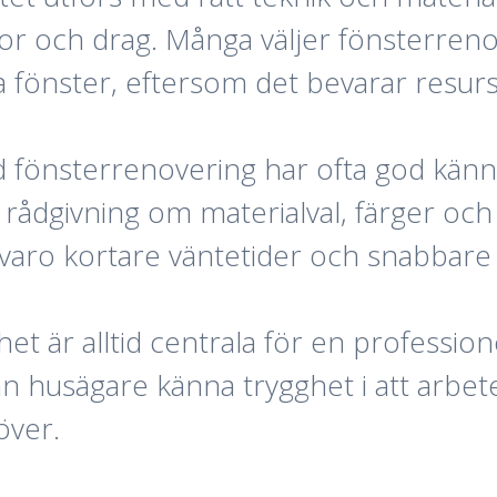
r och drag. Många väljer fönsterrenov
 nya fönster, eftersom det bevarar resur
 fönsterrenovering har ofta god kän
 rådgivning om materialval, färger o
rvaro kortare väntetider och snabbare 
ighet är alltid centrala för en profess
an husägare känna trygghet i att arbete
över.