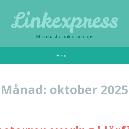
Linkexpress
Mina bästa länkar och tips
Hem
Månad:
oktober 2025