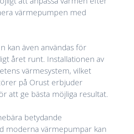
jligt att anpassa värmen efter
mbinera värmepumpen med
n kan även användas för
t året runt. Installationen av
hetens värmesystem, vilket
latörer på Orust erbjuder
r att ge bästa möjliga resultat.
nnebära betydande
med moderna värmepumpar kan