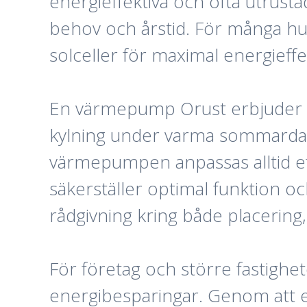
energieffektiva och ofta utrust
behov och årstid. För många h
solceller för maximal energieffek
En värmepump Orust erbjuder f
kylning under varma sommardagar
värmepumpen anpassas alltid ef
säkerställer optimal funktion oc
rådgivning kring både placering,
För företag och större fastig
energibesparingar. Genom att