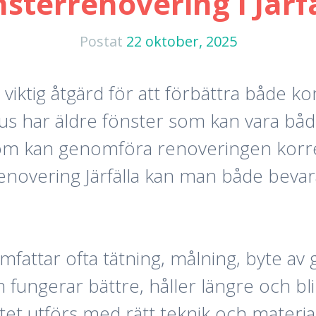
sterrenovering i Järf
Postat
22 oktober, 2025
n viktig åtgärd för att förbättra både ko
hus har äldre fönster som kan vara både
som kan genomföra renoveringen korre
renovering Järfälla kan man både beva
omfattar ofta tätning, målning, byte av 
 fungerar bättre, håller längre och blir
etet utförs med rätt teknik och materia